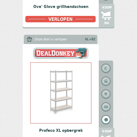
Ove' Glove grillhandschoen
KOOP
NU
Deze deal is verlopen
NL+BE
Profeco XL opbergrek
KOOP