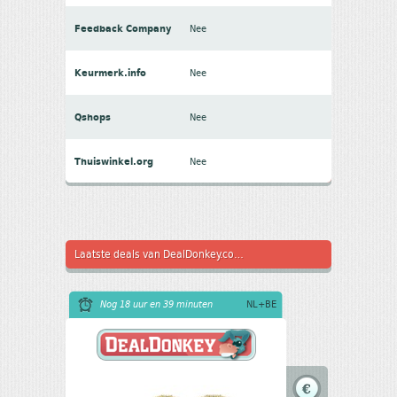
Feedback Company
Nee
Keurmerk.info
Nee
Qshops
Nee
Thuiswinkel.org
Nee
Laatste deals van DealDonkey.com 4
Nog 18 uur en 39 minuten
NL+BE