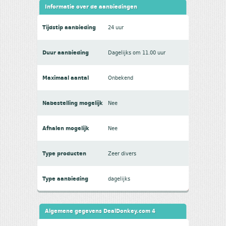
Informatie over de aanbiedingen
Tijdstip aanbieding
24 uur
Duur aanbieding
Dagelijks om 11.00 uur
Maximaal aantal
Onbekend
Nabestelling mogelijk
Nee
Afhalen mogelijk
Nee
Type producten
Zeer divers
Type aanbieding
dagelijks
Algemene gegevens DealDonkey.com 4