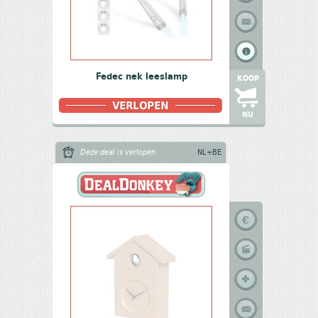
Fedec nek leeslamp
KOOP
NU
Deze deal is verlopen
NL+BE