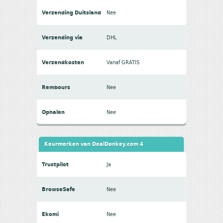
Verzending Duitsland
Nee
Verzending via
DHL
Verzendkosten
Vanaf GRATIS
Rembours
Nee
Ophalen
Nee
Keurmerken van DealDonkey.com 4
Trustpilot
Ja
BrowseSafe
Nee
Ekomi
Nee