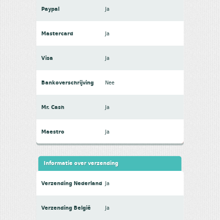
Paypal
Ja
Mastercard
Ja
Visa
Ja
Bankoverschrijving
Nee
Mr. Cash
Ja
Maestro
Ja
Informatie over verzending
Verzending Nederland
Ja
Verzending België
Ja