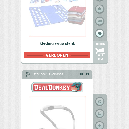
Kleding vouwplank
KOOP
NU
Deze deal is verlopen
NL+BE