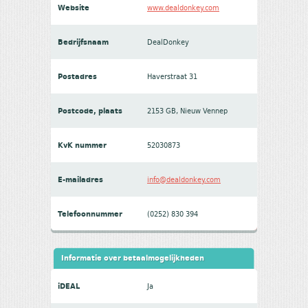
Website
www.dealdonkey.com
Bedrijfsnaam
DealDonkey
Postadres
Haverstraat 31
Postcode, plaats
2153 GB, Nieuw Vennep
KvK nummer
52030873
E-mailadres
info@dealdonkey.com
Telefoonnummer
(0252) 830 394
Informatie over betaalmogelijkheden
iDEAL
Ja