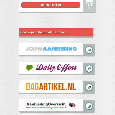
NU
Goedkoper alternatief? Laat het weten aan andere koopjesjagers! In samenwerking met: