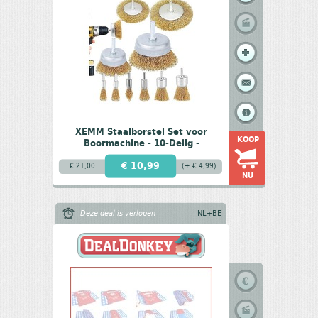
XEMM Staalborstel Set voor
KOOP
Boormachine - 10-Delig -
Draadborstel / Schuurborstel /
€ 10,99
Roestverwijderaar
€ 21,00
(+ € 4,99)
NU
Deze deal is verlopen
NL+BE