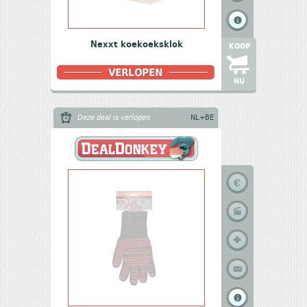
Nexxt koekoeksklok
KOOP
NU
Deze deal is verlopen
NL+BE