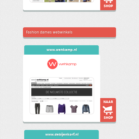
SHOP
Fashion dames webwinkels
www.wehkamp.nl
NAAR
SHOP
www.debijenkorf.nl