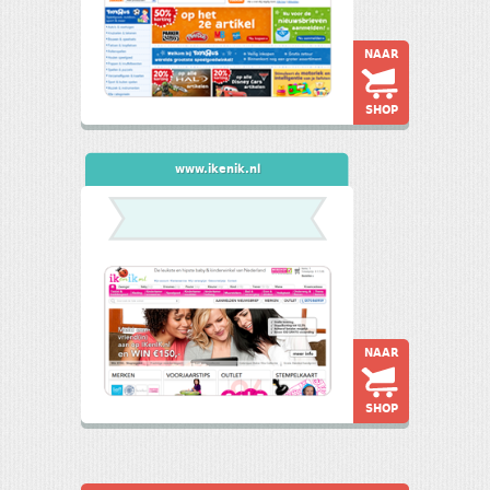
NAAR
SHOP
www.ikenik.nl
NAAR
SHOP