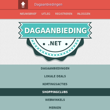
Dagaanbiedingen
NIEUWSBRIEF
UITLEG
REGISTREREN
INLOGGEN
DAGAANBIEDINGEN
LOKALE DEALS
KORTINGSACTIES
SHOPPINGCLUBS
WEBWINKELS
MERKEN