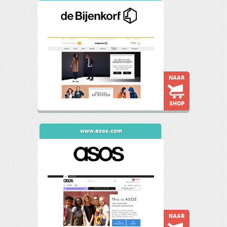
NAAR
SHOP
www.asos.com
NAAR