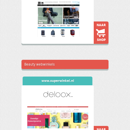
NAAR
SHOP
Beauty webwinkels
www.superwinkel.nl
NAAR