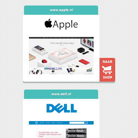
www.apple.nl
NAAR
SHOP
www.dell.nl