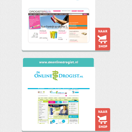
NAAR
SHOP
www.deonlinedrogist.nl
NAAR
SHOP