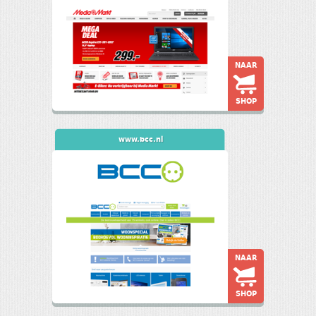
NAAR
SHOP
www.bcc.nl
NAAR
SHOP