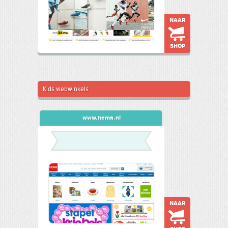
NAAR
SHOP
Kids webwinkels
www.hema.nl
NAAR