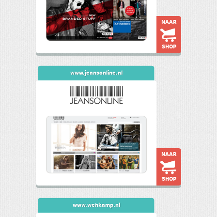
NAAR
SHOP
www.jeansonline.nl
NAAR
SHOP
www.wehkamp.nl