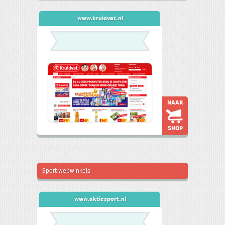
www.kruidvat.nl
NAAR
SHOP
Sport webwinkels
www.aktiesport.nl