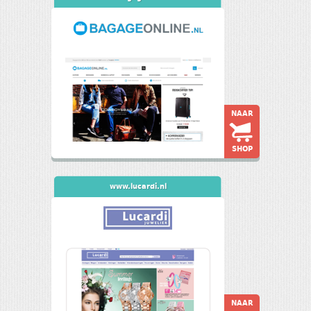
NAAR
SHOP
www.lucardi.nl
NAAR