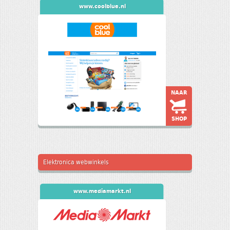
www.coolblue.nl
NAAR
SHOP
Elektronica webwinkels
www.mediamarkt.nl