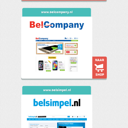
www.belcompany.nl
NAAR
SHOP
www.belsimpel.nl