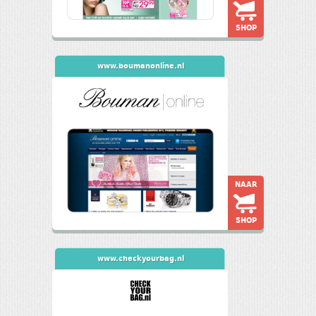
SHOP
www.boumanonline.nl
NAAR
SHOP
www.checkyourbag.nl