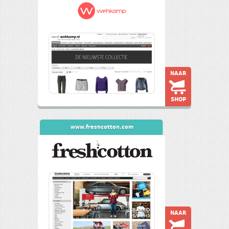
NAAR
SHOP
www.freshcotton.com
NAAR