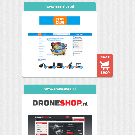
www.coolblue.nl
NAAR
SHOP
www.droneshop.nl