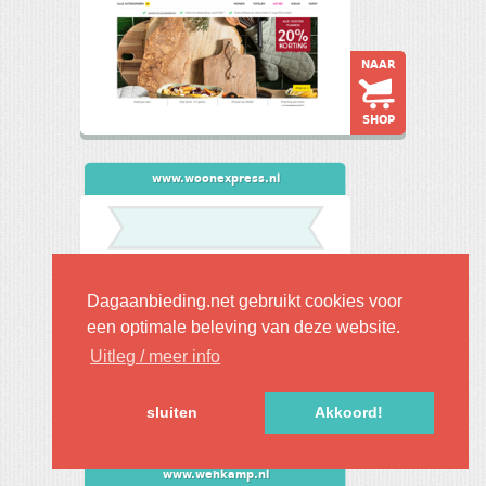
NAAR
SHOP
www.woonexpress.nl
Dagaanbieding.net gebruikt cookies voor
een optimale beleving van deze website.
Uitleg / meer info
NAAR
sluiten
Akkoord!
SHOP
www.wehkamp.nl