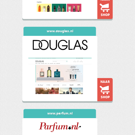
SHOP
www.douglas.nl
NAAR
SHOP
www.parfum.nl