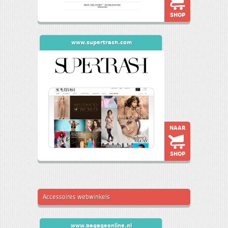
SHOP
www.supertrash.com
NAAR
SHOP
Accessoires webwinkels
www.bagageonline.nl