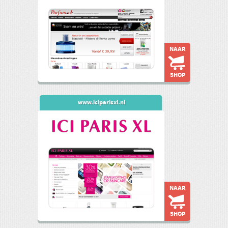
NAAR
SHOP
www.iciparisxl.nl
NAAR
SHOP