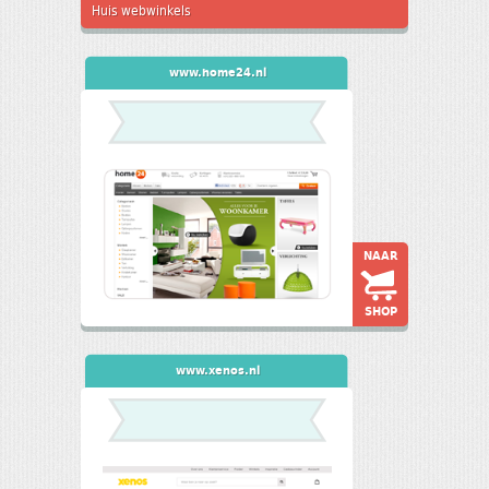
Huis webwinkels
www.home24.nl
NAAR
SHOP
www.xenos.nl