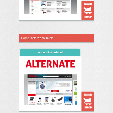
NAAR
SHOP
Computers webwinkels
www.alternate.nl
NAAR
SHOP