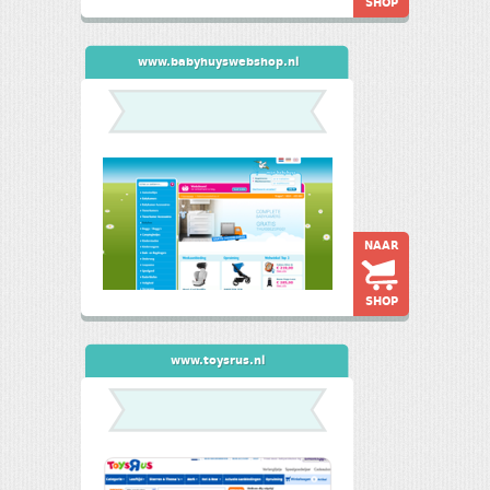
SHOP
www.babyhuyswebshop.nl
NAAR
SHOP
www.toysrus.nl