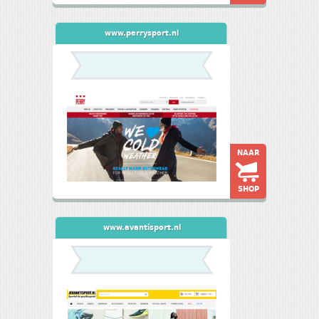
www.perrysport.nl
NAAR
SHOP
www.avantisport.nl