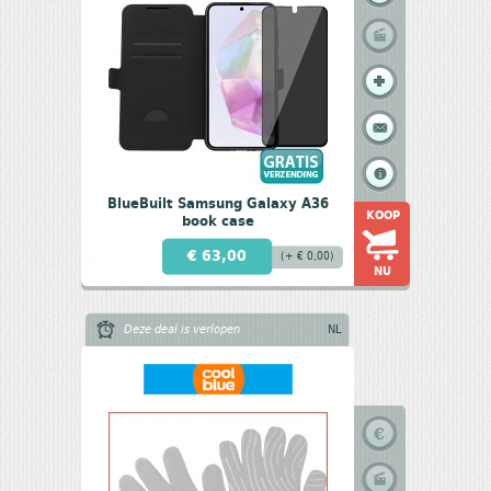
BlueBuilt Samsung Galaxy A36
KOOP
book case
€ 63,00
(+ € 0,00)
NU
Deze deal is verlopen
NL