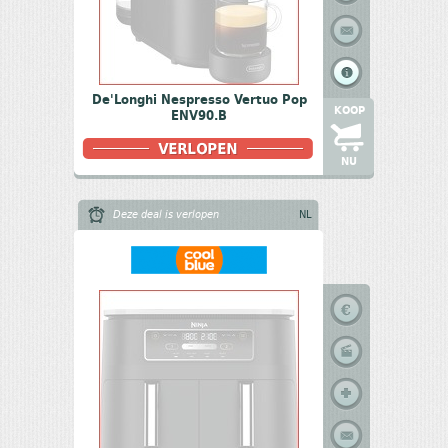
De'Longhi Nespresso Vertuo Pop
KOOP
ENV90.B
NU
Deze deal is verlopen
NL