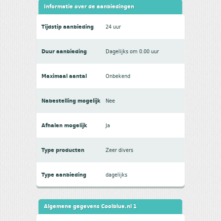
Informatie over de aanbiedingen
Tijdstip aanbieding
24 uur
Duur aanbieding
Dagelijks om 0.00 uur
Maximaal aantal
Onbekend
Nabestelling mogelijk
Nee
Afhalen mogelijk
Ja
Type producten
Zeer divers
Type aanbieding
dagelijks
Algemene gegevens Coolblue.nl 1