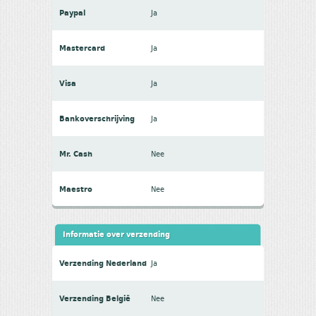
Paypal
Ja
Mastercard
Ja
Visa
Ja
Bankoverschrijving
Ja
Mr. Cash
Nee
Maestro
Nee
Informatie over verzending
Verzending Nederland
Ja
Verzending België
Nee