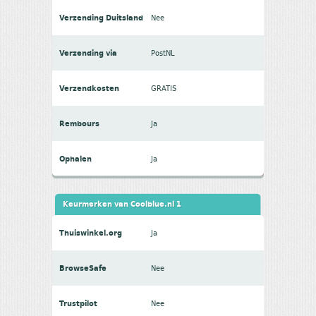
Verzending Duitsland
Nee
Verzending via
PostNL
Verzendkosten
GRATIS
Rembours
Ja
Ophalen
Ja
Keurmerken van Coolblue.nl 1
Thuiswinkel.org
Ja
BrowseSafe
Nee
Trustpilot
Nee