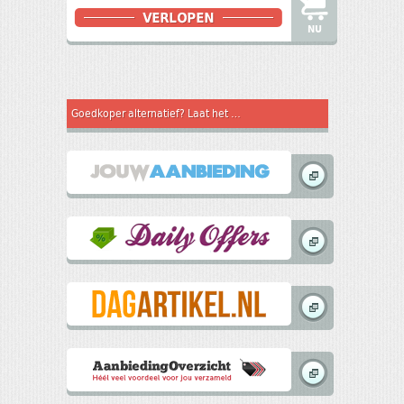
NU
Goedkoper alternatief? Laat het weten aan andere koopjesjagers! In samenwerking met: