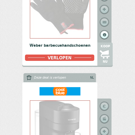
Weber barbecuehandschoenen
KOOP
NU
Deze deal is verlopen
NL