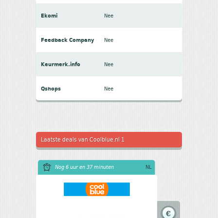
Ekomi
Nee
Feedback Company
Nee
Keurmerk.info
Nee
Qshops
Nee
Laatste deals van Coolblue.nl 1
Nog 6 uur en 37 minuten
NL