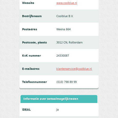
Website
www.coolblue.nl
Bedrijfsnaam
Coolblue B.V.
Postadres
Weena 664
Postcode, plaats
3012 CN, Rotterdam
KvK nummer
24330087
E-mailadres
klantenservice@coolblue.nl
Telefoonnummer
(010) 798 89 99
Informatie over betaalmogelijkheden
iDEAL
Ja