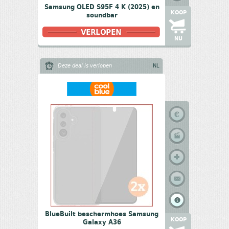
Samsung OLED S95F 4 K (2025) en
KOOP
soundbar
NU
Deze deal is verlopen
NL
BlueBuilt beschermhoes Samsung
KOOP
Galaxy A36