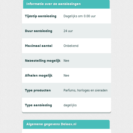
Informatie over de aanbiedingen
Tijdstip aanbieding
Dagelijks om 0.00 uur
Duur aanbieding
24 uur
Maximaal aantal
Onbekend
Nabestelling mogelijk
Nee
Afhalen mogelijk
Nee
Type producten
Parfums, horloges en sieraden
Type aanbieding
dagelijks
Algemene gegevens Deloox.nl