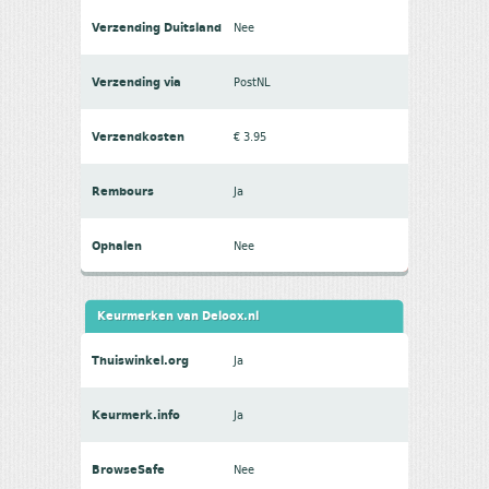
Verzending Duitsland
Nee
Verzending via
PostNL
Verzendkosten
€ 3.95
Rembours
Ja
Ophalen
Nee
Keurmerken van Deloox.nl
Thuiswinkel.org
Ja
Keurmerk.info
Ja
BrowseSafe
Nee