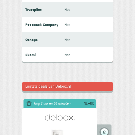
Trustpilot
Nee
Feedback Company
Nee
Qshops
Nee
Ekomi
Nee
Laatste deals van Deloox.nl
Nog 2 uur en 54 minuten
NL+BE