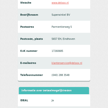
Website
www.deloox.nl
Bedrijfsnaam
Superwinkel BV
Postadres
Parmentierweg 5
Postcode, plaats
5657 EH, Eindhoven
KvK nummer
17260685
E-mailadres
klantenservice@deloox.nl
Telefoonnummer
(040) 288 3548
Informatie over betaalmogelijkheden
iDEAL
Ja