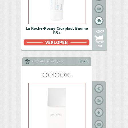
La Roche-Posay Cicaplast Baume
KOOP
B5+
NU
Deze deal is verlopen
NL+BE