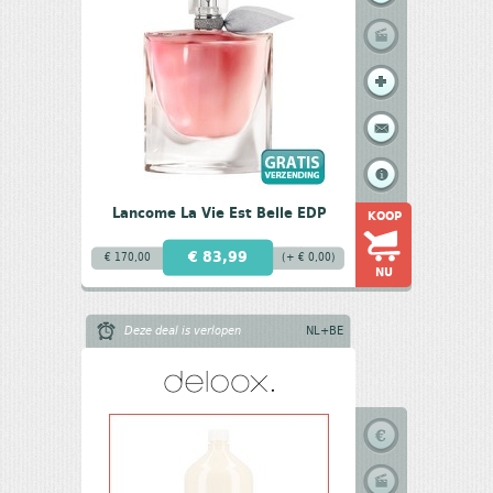
Lancome La Vie Est Belle EDP
KOOP
€ 83,99
€ 170,00
(+ € 0,00)
NU
Deze deal is verlopen
NL+BE