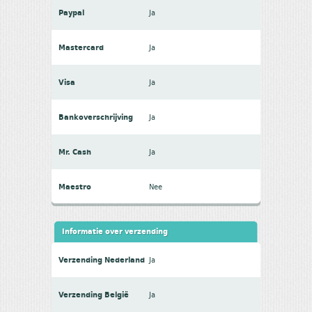
Paypal
Ja
Mastercard
Ja
Visa
Ja
Bankoverschrijving
Ja
Mr. Cash
Ja
Maestro
Nee
Informatie over verzending
Verzending Nederland
Ja
Verzending België
Ja