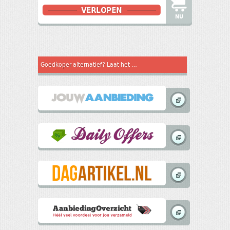
NU
Goedkoper alternatief? Laat het weten aan andere koopjesjagers! In samenwerking met: