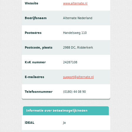
Website
www.alternate.nl
Bedrijfsnaam
Alternate Nederland
Postadres
Handelsweg 110
Postcode, plaats
2988 DC, Ridderkerk
KvK nummer
24287108
E-mailadres
support@alternate.nl
Telefoonnummer
(0180) 44 08 90
Informatie over betaalmogelijkheden
iDEAL
Ja