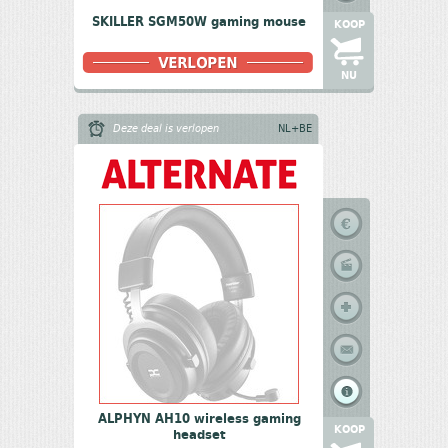
SKILLER SGM50W gaming mouse
KOOP
NU
Deze deal is verlopen
NL+BE
ALPHYN AH10 wireless gaming
KOOP
headset