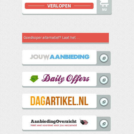
NU
Goedkoper alternatief? Laat het weten aan andere koopjesjagers! In samenwerking met: