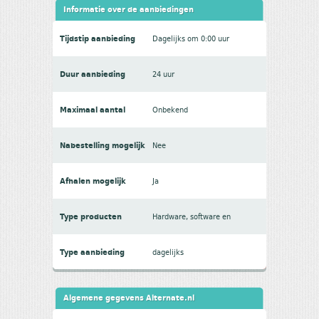
Informatie over de aanbiedingen
Tijdstip aanbieding
Dagelijks om 0:00 uur
Duur aanbieding
24 uur
Maximaal aantal
Onbekend
Nabestelling mogelijk
Nee
Afhalen mogelijk
Ja
Type producten
Hardware, software en
entertainment
Type aanbieding
dagelijks
Algemene gegevens Alternate.nl