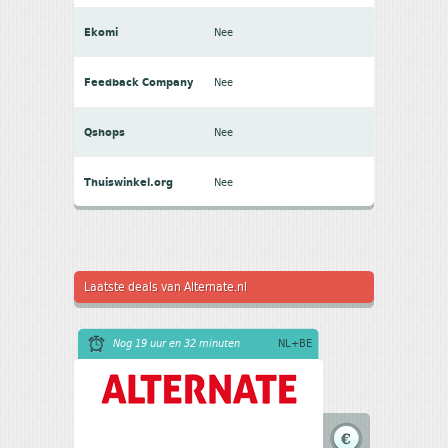
Ekomi
Nee
Feedback Company
Nee
Qshops
Nee
Thuiswinkel.org
Nee
Laatste deals van Alternate.nl
Nog 19 uur en 32 minuten
NL+BE