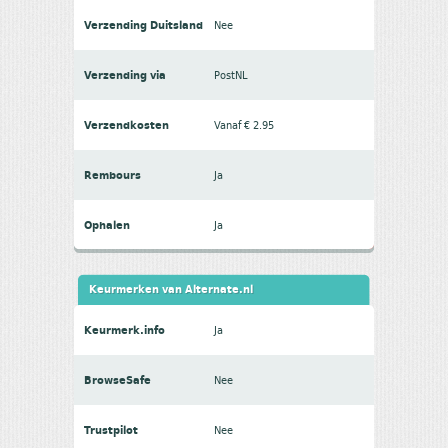
Verzending Duitsland
Nee
Verzending via
PostNL
Verzendkosten
Vanaf € 2.95
Rembours
Ja
Ophalen
Ja
Keurmerken van Alternate.nl
Keurmerk.info
Ja
BrowseSafe
Nee
Trustpilot
Nee