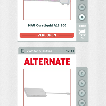
MAG CoreLiquid A13 360
KOOP
NU
Deze deal is verlopen
NL+BE