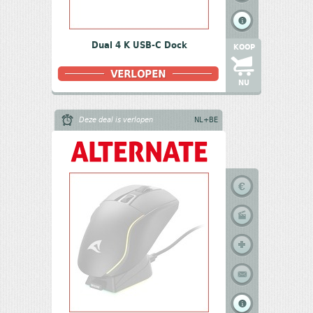
Dual 4 K USB-C Dock
KOOP
NU
Deze deal is verlopen
NL+BE