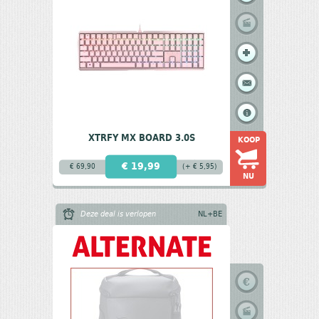
XTRFY MX BOARD 3.0S
KOOP
€ 19,99
€ 69,90
(+ € 5,95)
NU
Deze deal is verlopen
NL+BE