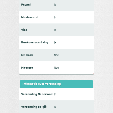
Paypal
Ja
Mastercard
Ja
Visa
Ja
Bankoverschrijving
Ja
Mr. Cash
Nee
Maestro
Nee
Informatie over verzending
Verzending Nederland
Ja
Verzending België
Ja