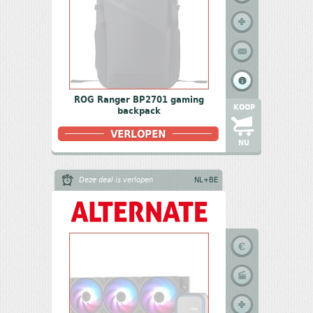
ROG Ranger BP2701 gaming
KOOP
backpack
NU
Deze deal is verlopen
NL+BE